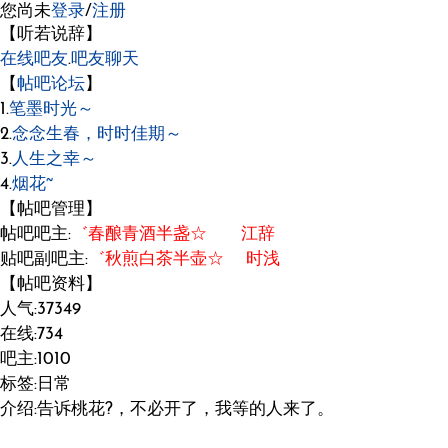
您尚未
登录
/
注册
【听若说辞】
在线吧友
.
吧友聊天
【
帖吧论坛
】
1.
笔墨时光～
2.
念念生春，时时佳期～
3.
人生之幸～
4.
烟花~
【帖吧管理】
帖吧吧主:
゛春酿青酒半盏☆ 江辞
贴吧副吧主:
゛秋煎白茶半壶☆ 时浅
【帖吧资料】
人气:37349
在线:734
吧主:1010
标签:日常
介绍:告诉桃花?，不必开了，我等的人来了。