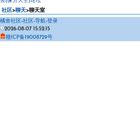
去[缘分天空]论坛
社区
>
聊天
>聊天室
橘舍社区
-
社区
-
导航
-
登录
2026-08-07 15:52:15
赣ICP备19008729号