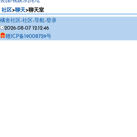
去[影视娱乐]论坛
社区
>
聊天
>聊天室
橘舍社区
-
社区
-
导航
-
登录
2026-08-07 12:12:46
赣ICP备19008729号