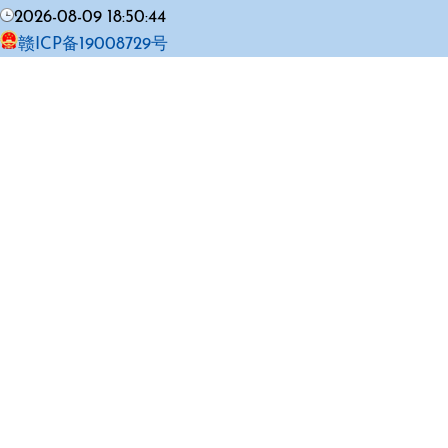
2026-08-09 18:50:44
赣ICP备19008729号