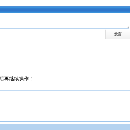
后再继续操作！