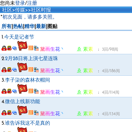
您尚未
登录
/
注册
社区
>
传媒
>
>
社区时报
*
初次见面，请多多关照。
所有
|
热帖
|
精华
|
最新
|图贴
1.
今天是记者节
黛画生花丶 ゑ 素素ゞ
:
3回/98阅
2.
2月28日将上演七星连珠
黛画生花丶 ゑ 素素ゞ
:
4回/186阅
3.
李子柒的森林衣帽间
黛画生花丶 ゑ 素素ゞ
:
4回/114阅
4.
微信上线新功能
黛画生花丶 ゑ 素素ゞ
:
4回/134阅
5.
谁告诉我这不是真的