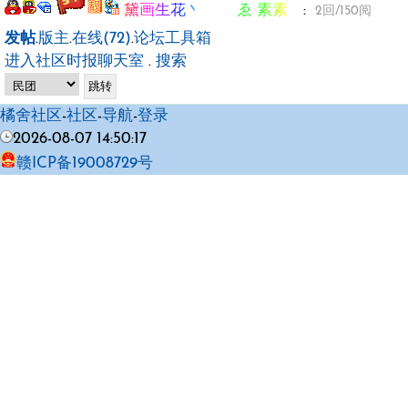
黛画生花丶 ゑ 素素ゞ
:
2回/150阅
发帖
.
版主
.
在线(72)
.
论坛工具箱
进入社区时报聊天室
.
搜索
橘舍社区
-
社区
-
导航
-
登录
2026-08-07 14:50:17
赣ICP备19008729号