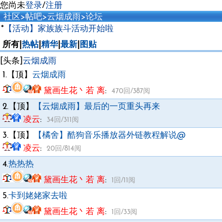
您尚未
登录
/
注册
社区
>
帖吧
>
云烟成雨
>
论坛
*
【活动】家族族斗活动开始啦
所有|
热帖
|
精华
|
最新
|
图贴
[头条]
云烟成雨
1.【顶】
云烟成雨
黛画生花丶若 离
:
470回/387阅
2.【顶】
【云烟成雨】最后的一页重头再来
凌云
:
34回/311阅
3.【顶】
【橘舍】酷狗音乐播放器外链教程解说@
凌云
:
20回/814阅
4.
热热热
黛画生花丶若 离
:
1回/11阅
5.
卡到姥姥家去啦
黛画生花丶若 离
:
1回/33阅