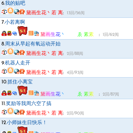
6.
我的贴吧
黛画生花丶若 离
:
13回/56阅
7.
小若离啊
黛画生花丶 ゑ 素素ゞ
:
1回/62阅
8.
周末从早起有氧运动开始
黛画生花丶若 离
:
2回/88阅
9.
机器人走开
黛画生花丶若 离
:
4回/93阅
10.
抓住小离宝
黛画生花丶 ゑ 素素ゞ
:
2回/87阅
11.
奖励等我周六空了搞
黛画生花丶若 离
:
2回/90阅
12.
小师妹生日快乐！