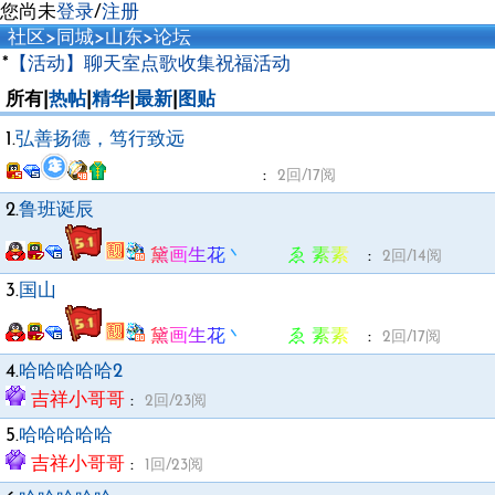
您尚未
登录
/
注册
社区
>
同城
>
山东
>
论坛
*
【活动】聊天室点歌收集祝福活动
所有|
热帖
|
精华
|
最新
|
图贴
1.
弘善扬德，笃行致远
卿 灬修心
:
2回/17阅
2.
鲁班诞辰
黛画生花丶 ゑ 素素ゞ
:
2回/14阅
3.
国山
黛画生花丶 ゑ 素素ゞ
:
2回/17阅
4.
哈哈哈哈哈2
吉祥小哥哥
:
2回/23阅
5.
哈哈哈哈哈
吉祥小哥哥
:
1回/23阅