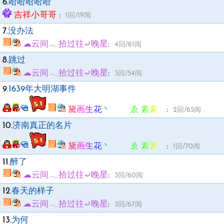
6.
哈哈哈哈哈
吉祥小哥哥
:
1回/19阅
7.
没办法
☁︎云间𓂃拾过往⤾晚星
:
4回/61阅
8.
跳过
☁︎云间𓂃拾过往⤾晚星
:
3回/54阅
9.
1639年大明湖事件
黛画生花丶 ゑ 素素ゞ
:
2回/65阅
10.
济南真正的名片
黛画生花丶 ゑ 素素ゞ
:
1回/70阅
11.
醉了
☁︎云间𓂃拾过往⤾晚星
:
3回/60阅
12.
春天的样子
☁︎云间𓂃拾过往⤾晚星
:
3回/67阅
13.
为何