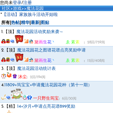
您尚未
登录
/
注册
社区
>
游戏
>
>
魔法花园
*
【活动】家族族斗活动开始啦
所有|
热帖
|
精华
|
最新
|
图贴
1.【顶】
魔法花园活动奖励来袭～
黛画生花丶 ゑ 素素ゞ
:
28回/759阅
2.【顶】
魔法花园花之图谱花谱点亮奖励申请
黛画生花丶 ゑ 素素ゞ
:
15回/408阅
3.【顶】
魔法花园活动统计表
沐尘
:
2回/194阅
4.
11809+筠宝宝+申请魔法花园花种（第十一期）
一只野生筠宝
:
6回/30阅
5.【精】
14+汐月+申请点亮花谱899奖励