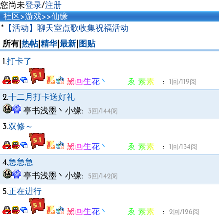
您尚未
登录
/
注册
社区
>
游戏
>
>
仙缘
*
【活动】聊天室点歌收集祝福活动
所有|
热帖
|
精华
|
最新
|
图贴
1.
打卡了
黛画生花丶 ゑ 素素ゞ
:
1回/119阅
2.
十二月打卡送好礼
亭书浅墨丶小缘
:
3回/144阅
3.
双修～
黛画生花丶 ゑ 素素ゞ
:
1回/134阅
4.
急急急
亭书浅墨丶小缘
:
5回/142阅
5.
正在进行
黛画生花丶 ゑ 素素ゞ
:
2回/126阅