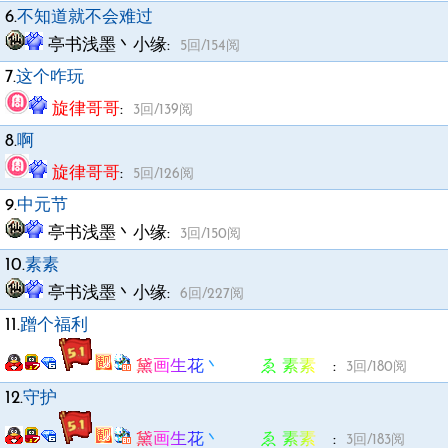
6.
不知道就不会难过
亭书浅墨丶小缘
:
5回/154阅
7.
这个咋玩
旋律哥哥
:
3回/139阅
8.
啊
旋律哥哥
:
5回/126阅
9.
中元节
亭书浅墨丶小缘
:
3回/150阅
10.
素素
亭书浅墨丶小缘
:
6回/227阅
11.
蹭个福利
黛画生花丶 ゑ 素素ゞ
:
3回/180阅
12.
守护
黛画生花丶 ゑ 素素ゞ
:
3回/183阅