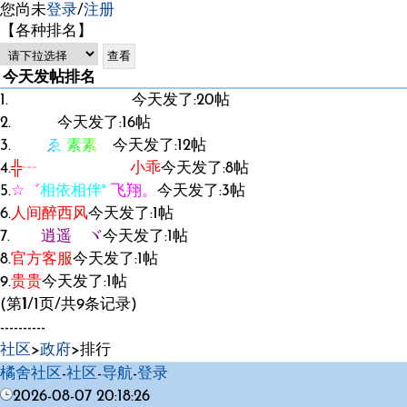
您尚未
登录
/
注册
【各种排名】
今天发帖排名
1.
卿 灬修心
今天发了:20帖
2.
小太阳
今天发了:16帖
3.
ゑ 素素ゞ
今天发了:12帖
4.
╬┄ 小乖
今天发了:8帖
5.
☆゛
相依相伴°
飞翔。
今天发了:3帖
6.
人间醉西风
今天发了:1帖
7.
逍遥 ヾ
今天发了:1帖
8.
官方客服
今天发了:1帖
9.
贵贵
今天发了:1帖
(第
1
/1页/共9条记录)
----------
社区
>
政府
>排行
橘舍社区
-
社区
-
导航
-
登录
2026-08-07 20:18:26