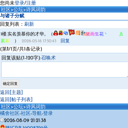
您尚未
登录
/
注册
社区
>
公坛
>
诗风词韵
与诸子分赋
回复列表：
刷新
1楼.
实名羡慕你的才华。（
黛画生花丶 ゑ
素素ゞ
）
回复
2026-05-16 17:50:43
(第
1
/1页/共1条记录)
回复该贴(1-120字):
召唤术
返回[主题]
返回[帖子列表]
社区
>
公坛
>
诗风词韵
橘舍社区
-
社区
-
导航
-
登录
2026-08-09 21:21:38