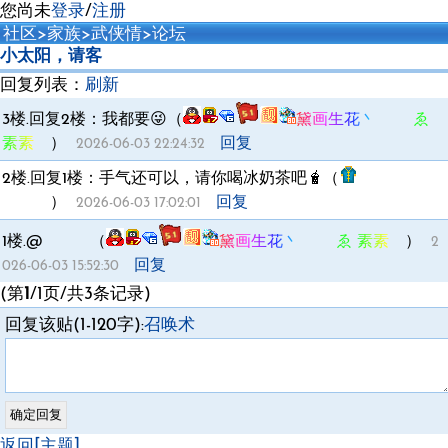
您尚未
登录
/
注册
社区
>
家族
>
武侠情
>
论坛
小太阳，请客
回复列表：
刷新
3楼.回复2楼：
我都要😜（
黛画生花丶 ゑ
素素ゞ
）
回复
2026-06-03 22:24:32
2楼.回复1楼：
手气还可以，请你喝冰奶茶吧🧋（
亭书浅墨丶
小太阳
）
回复
2026-06-03 17:02:01
1楼.
@
小太阳
（
黛画生花丶 ゑ 素素ゞ
）
2
回复
026-06-03 15:52:30
(第
1
/1页/共3条记录)
回复该贴(1-120字):
召唤术
返回[主题]