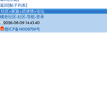
返回[帖子列表]
社区
>
家族
>
武侠情
>
论坛
橘舍社区
-
社区
-
导航
-
登录
2026-08-09 14:43:40
赣ICP备19008729号