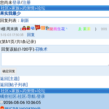
您尚未
登录
/
注册
社区
>
家族
>
武侠情
>
论坛
果实我最少
回复列表：
刷新
1楼.
周末摘（
黛画生花丶 ゑ 素素ゞ
）
202
回复
5-12-03 17:50:38
(第
1
/1页/共1条记录)
回复该贴(1-120字):
召唤术
返回[主题]
返回[帖子列表]
社区
>
家族
>
武侠情
>
论坛
橘舍社区
-
社区
-
导航
-
登录
2026-08-06 10:26:05