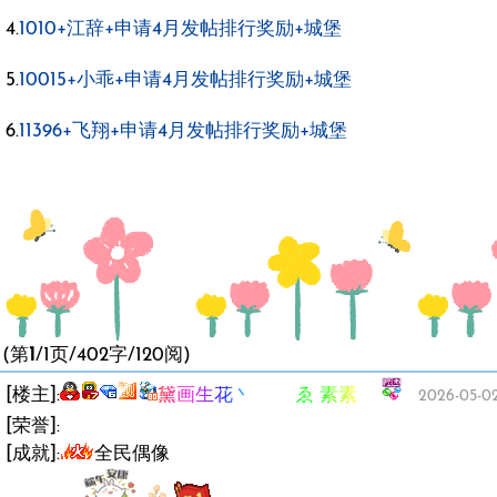
4.
1010+江辞+申请4月发帖排行奖励+城堡
5.
10015+小乖+申请4月发帖排行奖励+城堡
6.
11396+飞翔+申请4月发帖排行奖励+城堡
(第
1
/1页/402字/120阅)
[楼主]:
黛画生花丶 ゑ 素素ゞ
2026-05-02 
[荣誉]:
[成就]:
全民偶像