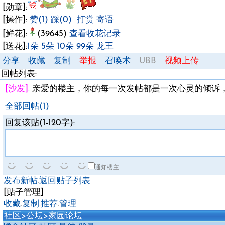
[勋章]:
[操作]:
赞(1)
踩(0)
打赏
寄语
[鲜花]:
(39645)
查看收花记录
[送花]:
1朵
5朵
10朵
99朵
龙王
分享
收藏
复制
举报
召唤术
UBB
视频上传
回帖列表:
[沙发]
.
亲爱的楼主，你的每一次发帖都是一次心灵的倾诉
全部回帖(1)
回复该贴(1-120字):
通知楼主
发布新帖
.
返回贴子列表
[贴子管理]
收藏
.
复制
.
推荐
.
管理
社区
>
公坛
>
家园论坛