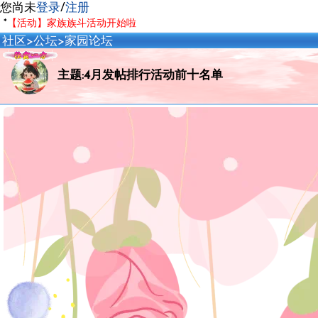
您尚未
登录
/
注册
*
【活动】家族族斗活动开始啦
社区
>
公坛
>
家园论坛
主题:4月发帖排行活动前十名单