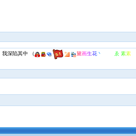
，我深陷其中
（
黛画生花丶 ゑ 素素