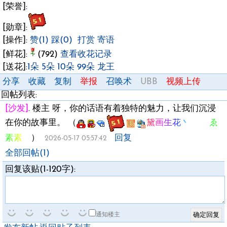
[荣誉]:
[勋章]:
[操作]:
赞(1)
踩(0)
打赏
寄语
[鲜花]:
(792)
查看收花记录
[送花]:
1朵
5朵
10朵
99朵
龙王
分享
收藏
复制
举报
召唤术
UBB
视频上传
回帖列表:
[沙发]
.
楼主 呀，你的话语有着独特的魅力，让我们沉浸
在你的故事里。
（
黛画生花丶 ゑ
素素ゞ
）
回复
2026-05-17 05:57:42
全部回帖(1)
回复该贴(1-120字):
通知楼主