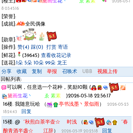
[楼主]:
黛画生花丶 ゑ 素素ゞ
2026-05-1
8 03:45:16
[荣誉]:
[成就]:
全民偶像
[勋章]:
[操作]:
赞(4)
踩(0)
打赏
寄语
[鲜花]:
(39645)
查看收花记录
[送花]:
1朵
5朵
10朵
99朵
龙王
分享
收藏
复制
举报
召唤术
UBB
视频上传
回帖列表:
可以啊，任意选一个花种，奖励10颗 (
黛画生花丶 ゑ 素素ゞ
)2026-05-18 22:56:17
16楼.
我随意玩哈
（
亭书浅墨丶景似雨
）
2026-05-23
回复
18:24:43
15楼.
@
゛秋煎白茶半壶☆ 时浅
（
゛春
酿青酒半盏☆ 江辞
）
回复
2026-05-19 20:25:18