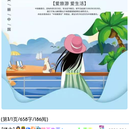
(第
1
/1页/658字/186阅)