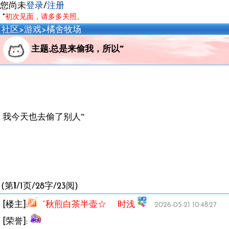
您尚未
登录
/
注册
*
初次见面，请多多关照。
社区
>
游戏
>
橘舍牧场
主题:总是来偷我，所以~
我今天也去偷了别人~
(第
1
/1页/28字/23阅)
[楼主]:
゛秋煎白茶半壶☆ 时浅
2026-05-21 10:48:27
[荣誉]: