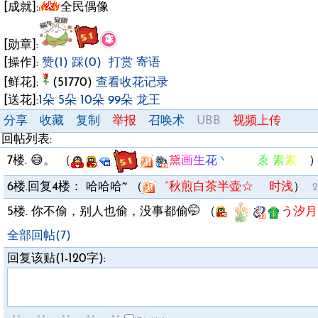
[成就]:
全民偶像
[勋章]:
[操作]:
赞(1)
踩(0)
打赏
寄语
[鲜花]:
(51770)
查看收花记录
[送花]:
1朵
5朵
10朵
99朵
龙王
分享
收藏
复制
举报
召唤术
UBB
视频上传
回帖列表:
7楼.
😅。
（
黛画生花丶 ゑ 素素ゞ
6楼.
回复4楼：
哈哈哈~
（
゛秋煎白茶半壶☆ 时浅
）
2
5楼.
你不偷，别人也偷，没事都偷🤭
（
う汐月
全部回帖(7)
回复该贴(1-120字):