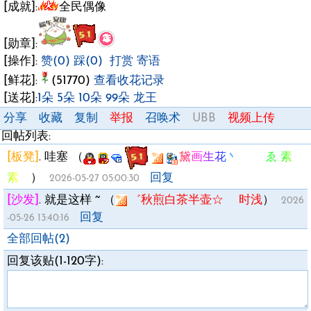
[成就]:
全民偶像
[勋章]:
[操作]:
赞(0)
踩(0)
打赏
寄语
[鲜花]:
(51770)
查看收花记录
[送花]:
1朵
5朵
10朵
99朵
龙王
分享
收藏
复制
举报
召唤术
UBB
视频上传
回帖列表:
[板凳]
.
哇塞
（
黛画生花丶 ゑ 素
素ゞ
）
回复
2026-05-27 05:00:30
[沙发]
.
就是这样 ~
（
゛秋煎白茶半壶☆ 时浅
）
2026
回复
-05-26 13:40:16
全部回帖(2)
回复该贴(1-120字):