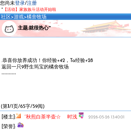
您尚未
登录
/
注册
*
【活动】家族族斗活动开始啦
社区
>
游戏
>
橘舍牧场
主题:就很热心~
.恭喜你放养成功！你经验+42，Ta经验+28
返回一只9野生筠宝的橘舍牧场
----------
(第
1
/1页/65字/59阅)
[楼主]:
゛秋煎白茶半壶☆ 时浅
2026-05-26 13:40:01
[荣誉]: