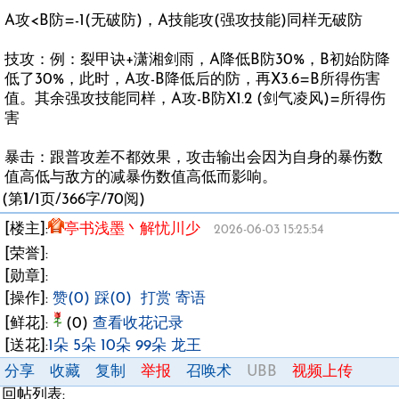
A攻<B防=-1(无破防)，A技能攻(强攻技能)同样无破防
技攻：例：裂甲诀+潇湘剑雨，A降低B防30%，B初始防降
低了30%，此时，A攻-B降低后的防，再X3.6=B所得伤害
值。其余强攻技能同样，A攻-B防X1.2 (剑气凌风)=所得伤
害
暴击：跟普攻差不都效果，攻击输出会因为自身的暴伤数
值高低与敌方的减暴伤数值高低而影响。
(第
1
/1页/366字/70阅)
[楼主]:
亭书浅墨丶解忧川少
2026-06-03 15:25:54
[荣誉]:
[勋章]:
[操作]:
赞(0)
踩(0)
打赏
寄语
[鲜花]:
(0)
查看收花记录
[送花]:
1朵
5朵
10朵
99朵
龙王
分享
收藏
复制
举报
召唤术
UBB
视频上传
回帖列表: