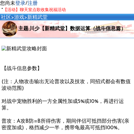
您尚未
登录
/
注册
*
【活动】聊天室点歌收集祝福活动
社区
>
游戏
>
新精武堂
主题:川少【新精武堂】数据运算（战斗信息篇）
【战斗信息参数】
(注：人物攻击输出无论普攻以及技攻，同招式都会有数值
波动范围)
对战中宠物胜利的一方全属性加成5%或10%，再进行运
算。
普攻：A攻B防=B所得伤害，期间伴侣可抵挡部分伤害(亲
密度加成)，格挡减少一半，携带龟最高可抵挡100%。