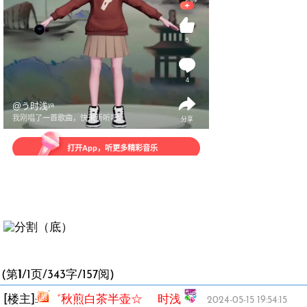
(第
1
/1页/343字/157阅)
[楼主]:
゛秋煎白茶半壶☆ 时浅
2024-05-15 19:54:15