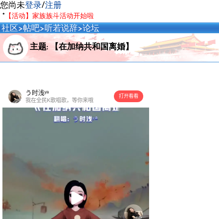
您尚未
登录
/
注册
*
【活动】家族族斗活动开始啦
社区
>
帖吧
>
听若说辞
>
论坛
主题: 【在加纳共和国离婚】