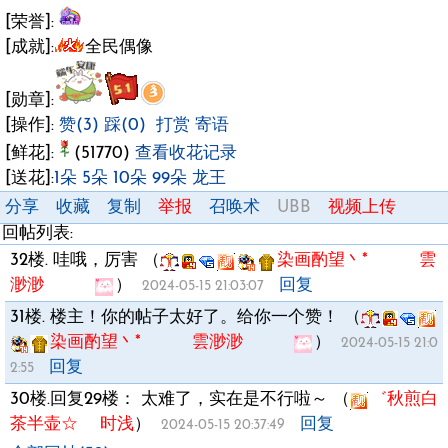
[荣誉]:
[成就]:
全民偶像
[勋章]:
[操作]:
赞(3)
踩(0)
打赏
寄语
[鲜花]:
(51770)
查看收花记录
[送花]:
1朵
5朵
10朵
99朵
龙王
分享
收藏
复制
举报
召唤术
UBB
视频上传
回帖列表:
32楼.
哇哦，厉害
（
染画酌望丶* 雲
渺渺
）
回复
2024-05-15 21:03:07
31楼.
楼主！你的帖子太好了。给你一个赞！
（
染画酌望丶* 雲渺渺
）
2024-05-15 21:0
回复
2:55
30楼.
回复29楼：
太难了，实在是不行啦～
（
゛秋煎白
茶半壶☆ 时浅
）
回复
2024-05-15 20:37:49