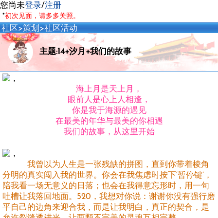
您尚未
登录
/
注册
*
初次见面，请多多关照。
社区
>
策划
>
社区活动
主题:14+汐月+我们的故事
海上月是天上月，
眼前人是心上人相逢，
你是我于海源的遇见
在最美的年华与最美的你相遇
我们的故事，从这里开始
我曾以为人生是一张残缺的拼图，直到你带着棱角
分明的真实闯入我的世界。你会在我焦虑时按下‘暂停键’，
陪我看一场无意义的日落；也会在我得意忘形时，用一句
吐槽让我落回地面。520，我想对你说：谢谢你没有强行磨
平自己的边角来迎合我，而是让我明白，真正的契合，是