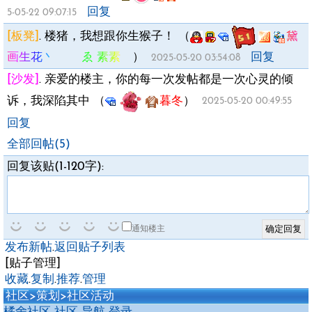
回复
5-05-22 09:07:15
[板凳]
.
楼猪，我想跟你生猴子！
（
黛
画生花丶 ゑ 素素ゞ
）
回复
2025-05-20 03:54:08
[沙发]
.
亲爱的楼主，你的每一次发帖都是一次心灵的倾
诉，我深陷其中
（
暮冬
）
2025-05-20 00:49:55
回复
全部回帖(5)
回复该贴(1-120字):
通知楼主
发布新帖
.
返回贴子列表
[贴子管理]
收藏
.
复制
.
推荐
.
管理
社区
>
策划
>
社区活动