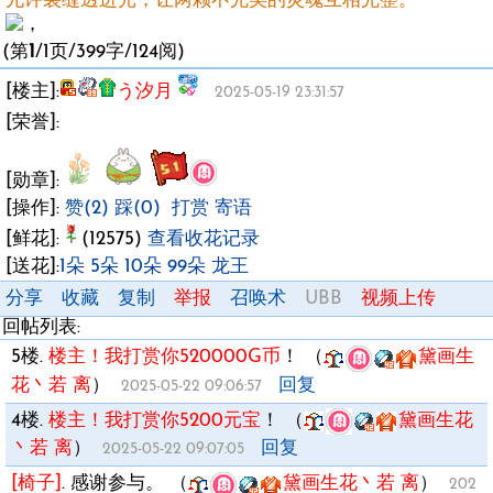
允许裂缝透进光，让两颗不完美的灵魂互相完整。
(第
1
/1页/399字/124阅)
[楼主]:
う汐月
2025-05-19 23:31:57
[荣誉]:
[勋章]:
[操作]:
赞(2)
踩(0)
打赏
寄语
[鲜花]:
(12575)
查看收花记录
[送花]:
1朵
5朵
10朵
99朵
龙王
分享
收藏
复制
举报
召唤术
UBB
视频上传
回帖列表:
5楼.
楼主！我打赏你520000G币
！
（
黛画生
花丶若 离
）
回复
2025-05-22 09:06:57
4楼.
楼主！我打赏你5200元宝
！
（
黛画生花
丶若 离
）
回复
2025-05-22 09:07:05
[椅子]
.
感谢参与。
（
黛画生花丶若 离
）
202