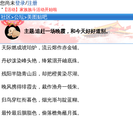
您尚未
登录
/
注册
*
【活动】家族族斗活动开始啦
社区
>
公坛
>
美图贴吧
主题:追赶一场晚霞，和今天好好道别。
天际燃成琥珀炉，流云熔作赤金铺。
丹砂泼染峰头艳，绛紫洇开岫底殊。
残阳半隐青山后，却把橙黄染尽湖。
晚风携得绯霞去，裁作渔舟一领朱。
归鸟穿红衔暮色，烟光渐与靛蓝糊。
最怜最后胭脂色，偷落檐角蘸月孤。