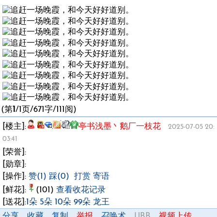
(第
1
/1页/671字/111阅)
[楼主]:
亭书浅墨丶鹅厂一枝花
2025-07-05 20:
03:41
[荣誉]:
[勋章]:
[操作]:
赞(1)
踩(0)
打赏
寄语
[鲜花]:
(101)
查看收花记录
[送花]:
1朵
5朵
10朵
99朵
龙王
分享
收藏
复制
举报
召唤术
UBB
视频上传