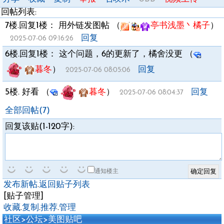
回帖列表:
7楼.
回复1楼：
用外链发图帖
（
亭书浅墨丶橘子
）
回复
2025-07-06 09:16:26
6楼.
回复1楼：
这个问题，6的更新了，橘舍没更
（
暮冬
）
回复
2025-07-06 08:05:06
5楼.
好看
（
暮冬
）
回复
2025-07-06 08:04:37
全部回帖(7)
回复该贴(1-120字):
通知楼主
发布新帖
.
返回贴子列表
[贴子管理]
收藏
.
复制
.
推荐
.
管理
社区
>
公坛
>
美图贴吧