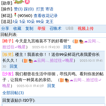
[勋章]:
[操作]:
赞(1)
踩(0)
打赏
寄语
[鲜花]:
(90560)
查看收花记录
[送花]:
1朵
5朵
10朵
99朵
龙王
分享
收藏
复制
举报
召唤术
UBB
视频上传
回帖列表:
[椅子]
.
今天是九宫格装不下的好看呀~
（
☁︎云间𓂃
拾过往⤾晚星
）
回复
2025-10-11 19:42:30
[板凳]
.
楼主！我喜欢你！！送你99朵鲜花代表我爱你长
长久久！
（
☁︎云间𓂃拾过往⤾晚星
）
2025-10-11 19:41:
回复
30
[沙发]
.
我们都曾在生活中徘徊，寻找共鸣。看到你发的帖
子，让我有一种莫名的亲切。
（
☁︎云间𓂃拾过往⤾
晚星
）
回复
2025-10-11 19:41:29
全部回帖(3)
回复该贴(1-120字):