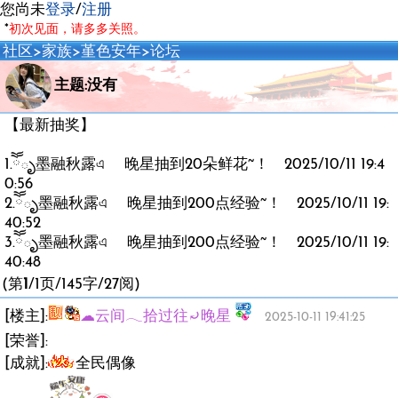
您尚未
登录
/
注册
*
初次见面，请多多关照。
社区
>
家族
>
堇色安年
>
论坛
主题:没有
【最新抽奖】
1.ོོృ墨融秋露এ 晚星抽到20朵鲜花~！ 2025/10/11 19:4
0:56
2.ོོృ墨融秋露এ 晚星抽到200点经验~！ 2025/10/11 19:
40:52
3.ོོృ墨融秋露এ 晚星抽到200点经验~！ 2025/10/11 19:
40:48
(第
1
/1页/145字/27阅)
[楼主]:
☁︎云间𓂃拾过往⤾晚星
2025-10-11 19:41:25
[荣誉]:
[成就]:
全民偶像