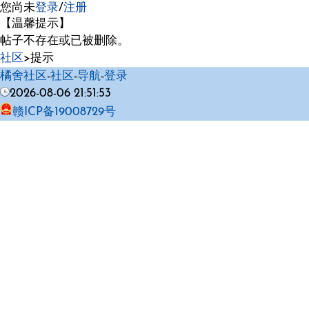
您尚未
登录
/
注册
【温馨提示】
帖子不存在或已被删除。
社区
>提示
橘舍社区
-
社区
-
导航
-
登录
2026-08-06 21:51:53
赣ICP备19008729号