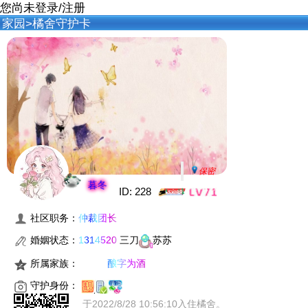
您尚未
登录
/
注册
家园
>橘舍守护卡
保密
暮冬
ID: 228
社区职务：
仲裁团长
婚姻状态：
1314520
三刀
苏苏
所属家族：
酿字为酒
守护身份：
于2022/8/28 10:56:10入住橘舍。