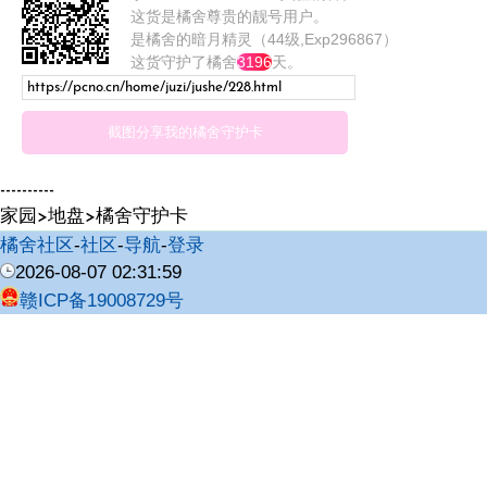
这货是橘舍尊贵的靓号用户。
是橘舍的暗月精灵（44级,Exp296867）
这货守护了橘舍
3196
天。
截图分享我的橘舍守护卡
----------
家园
地盘
>
>橘舍守护卡
橘舍社区
-
社区
-
导航
-
登录
2026-08-07 02:31:59
赣ICP备19008729号