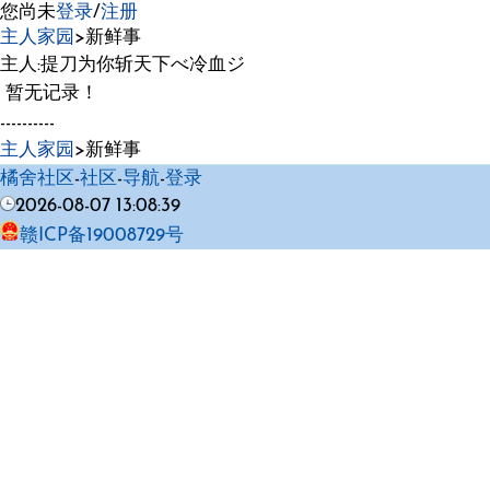
您尚未
登录
/
注册
主人家园
>新鲜事
主人:提刀为你斩天下べ冷血ジ
暂无记录！
----------
主人家园
>新鲜事
橘舍社区
-
社区
-
导航
-
登录
2026-08-07 13:08:39
赣ICP备19008729号