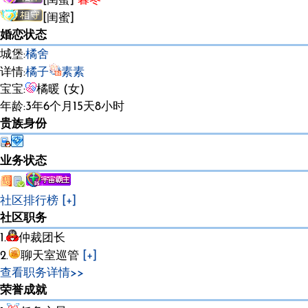
[闺蜜]
暮冬
[闺蜜]
举个栗子
婚恋状态
城堡:
橘舍
详情:
橘子
素素
宝宝:
橘暖 (女)
年龄:3年6个月15天8小时
贵族身份
业务状态
社区排行榜
[+]
社区职务
1.
仲裁团长
2.
聊天室巡管
[+]
查看职务详情>>
荣誉成就