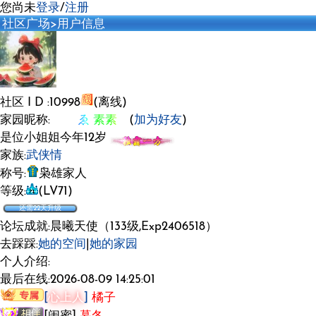
您尚未
登录
/
注册
社区广场
>用户信息
社区 I D :10998
(离线)
家园昵称:
ゑ 素素ゞ
(
加为好友
)
是位小姐姐今年12岁
家族:
武侠情
称号:
枭雄家人
等级:
(LV71)
还需22天升级
论坛成就:晨曦天使（133级,Exp2406518）
去踩踩:
她的空间
|
她的家园
个人介绍:
最后在线:2026-08-09 14:25:01
[
心上人
]
橘子