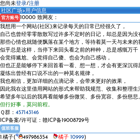
您尚未
登录
/
注册
社区广场
>用户信息
10000 致网友：
官方账号
我想用一个网站(社区)来记录每天的日常已经很久了，
自己也曾经零零散散写过许多不定时的日记，却总是因为没
那些心情也就随便飘落在某个地方，等待着莫一天与未来的
似乎总是这样，当停下来回头看之前的种种，总是感慨万千
会觉得尴尬、会觉得自己傻、也会为自己感动，
但也正是能够停下来回首看一看、想一想，才会有更深沉得
凝练出曾经有口说不出的一种莫名规律，
我也相信，更加详细的点滴记录，会带来更好的效果，
因此我在这里借用网站的形式来帮助我规范、收集和整理生
希望多年以后的我再看能够多份微笑、多份宽容、多份慈悲
但行好事，莫问前程。
Ｑ群：
457143146
ICP备案/许可证：赣ICP备19008729号
值班客服
1.橘子(
497986354
橘子
10999
)