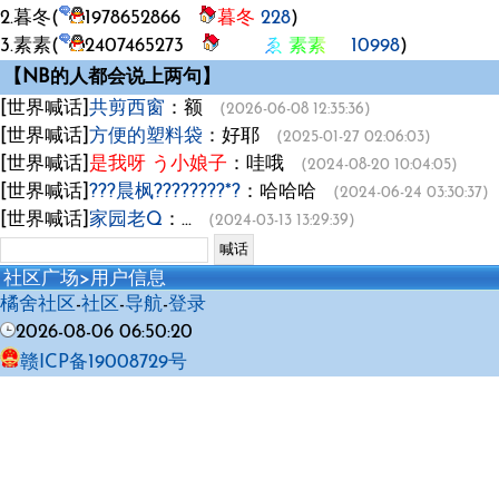
2.暮冬(
1978652866
暮冬
228
)
3.素素(
2407465273
ゑ 素素ゞ
10998
)
【NB的人都会说上两句】
[世界喊话]
共剪西窗
：额
(2026-06-08 12:35:36)
[世界喊话]
方便的塑料袋
：好耶
(2025-01-27 02:06:03)
[世界喊话]
是我呀 う小娘子
：哇哦
(2024-08-20 10:04:05)
[世界喊话]
???晨枫????????*?
：哈哈哈
(2024-06-24 03:30:37)
[世界喊话]
家园老Q
：...
(2024-03-13 13:29:39)
社区广场
>用户信息
橘舍社区
-
社区
-
导航
-
登录
2026-08-06 06:50:20
赣ICP备19008729号