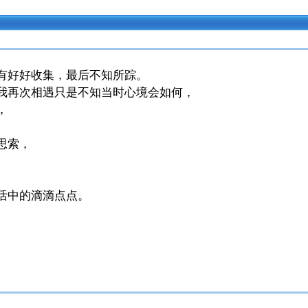
有好好收集，最后不知所踪。
我再次相遇只是不知当时心境会如何，
，
思索，
活中的滴滴点点。
。