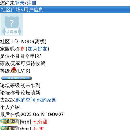
您尚未
登录
/
注册
社区广场
>用户信息
社区 I D :12010(离线)
家园昵称:
辉
(
加为好友
)
是位小哥哥今年1岁
家族:无家可归待收留
等级:
(LV19)
还需30天升级
论坛等级:初来乍到
论坛称号:论坛萌新
去踩踩:
他的空间
|
他的家园
个人介绍:
最后在线:2025-06-12 10:09:27
[情侣]
七分甜
[挚友]
若 离