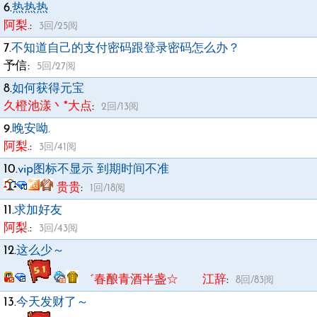
6.
热热热
阿梨.
:
3回/25阅
7.
不知道自己的支付密码跟登录密码怎么办？
予信
:
5回/27阅
8.
如何获得元宝
久橙池漾丶*大点
:
2回/13阅
9.
晚安呦.
阿梨.
:
3回/41阅
10.
vip图标不显示 到期时间不准
贵贵
:
1回/18阅
11.
求加好友
阿梨.
:
3回/43阅
12.
这么少～
゛春酿青酒半盏☆ 江辞
:
8回/83阅
13.
今天发财了～