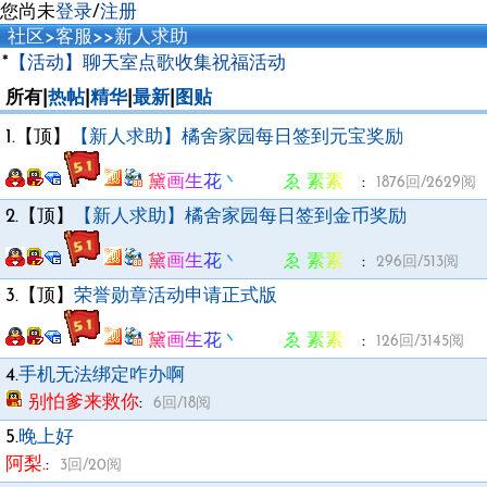
您尚未
登录
/
注册
社区
>
客服
>
>
新人求助
*
【活动】聊天室点歌收集祝福活动
所有|
热帖
|
精华
|
最新
|
图贴
1.【顶】
【新人求助】橘舍家园每日签到元宝奖励
黛画生花丶 ゑ 素素ゞ
:
1876回/2629阅
2.【顶】
【新人求助】橘舍家园每日签到金币奖励
黛画生花丶 ゑ 素素ゞ
:
296回/513阅
3.【顶】
荣誉勋章活动申请正式版
黛画生花丶 ゑ 素素ゞ
:
126回/3145阅
4.
手机无法绑定咋办啊
别怕爹来救你
:
6回/18阅
5.
晚上好
阿梨.
:
3回/20阅