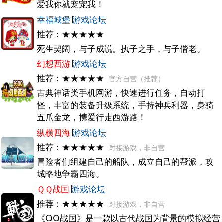
爱我你就宠宠我！
幸福城堡
∣
游戏论坛
推荐：★★★★★
死生契阔，与子成说。执子之手，与子偕老。
幻想西游
∣
游戏论坛
推荐：★★★★★
官方自营（推荐）
古典神话类手机网游，快速进行任务，自动打
怪，丰富的装备升级系统，手持神兵利器，身骑
五爪金龙，携爱行走西游路！
纵横四海
∣
游戏论坛
推荐：★★★★★
对接游戏，非自营
冒险者们组建自己的船队，成立自己的帮派，攻
城略地争霸四海。
ＱＱ战国
∣
游戏论坛
推荐：★★★★★
对接游戏，非自营
《QQ战国》是一款以古代战国为背景的模拟经营