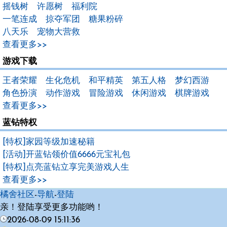
摇钱树
许愿树
福利院
一笔连成
掠夺军团
糖果粉碎
八天乐
宠物大营救
查看更多>>
游戏下载
王者荣耀
生化危机
和平精英
第五人格
梦幻西游
角色扮演
动作游戏
冒险游戏
休闲游戏
棋牌游戏
查看更多>>
蓝钻特权
[特权]家园等级加速秘籍
[活动]开蓝钻领价值6666元宝礼包
[特权]点亮蓝钻立享完美游戏人生
查看更多>>
橘舍社区
-
导航
-
登陆
亲！登陆享受更多功能哟！
2026-08-09 15:11:36