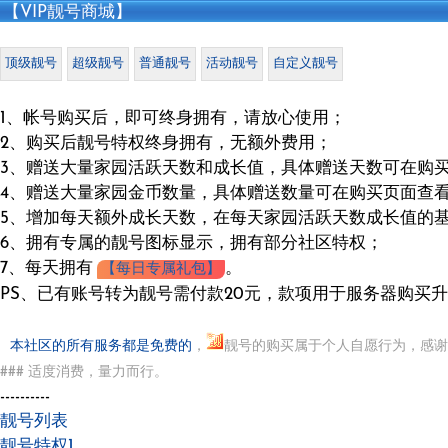
【VIP靓号商城】
顶级靓号
超级靓号
普通靓号
活动靓号
自定义靓号
1、帐号购买后，即可终身拥有，请放心使用；
2、购买后靓号特权终身拥有，无额外费用；
3、赠送大量家园活跃天数和成长值，具体赠送天数可在购
4、赠送大量家园金币数量，具体赠送数量可在购买页面查
5、增加每天额外成长天数，在每天家园活跃天数成长值的
6、拥有专属的靓号图标显示，拥有部分社区特权；
7、每天拥有
。
【每日专属礼包】
PS、已有账号转为靓号需付款20元，款项用于服务器购买升
本社区的所有服务都是免费的
，
靓号的购买属于个人自愿行为，感谢
### 适度消费，量力而行。
----------
靓号列表
靓号特权1