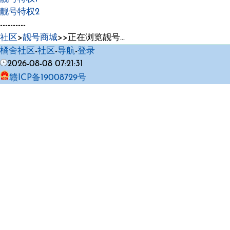
靓号特权2
----------
社区
>
靓号商城
>>正在浏览靓号...
橘舍社区
-
社区
-
导航
-
登录
2026-08-08 07:21:31
赣ICP备19008729号