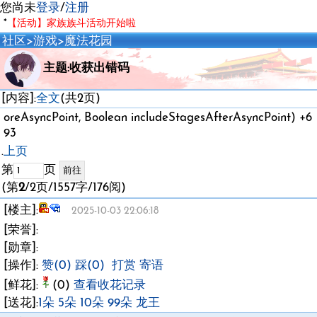
您尚未
登录
/
注册
*
【活动】家族族斗活动开始啦
社区
>
游戏
>
魔法花园
主题:收获出错码
[内容]:
全文
(共2页)
oreAsyncPoint, Boolean includeStagesAfterAsyncPoint) +6
93
.
上页
第
页
(第
2
/2页/1557字/176阅)
[楼主]:
2025-10-03 22:06:18
[荣誉]:
[勋章]:
[操作]:
赞(0)
踩(0)
打赏
寄语
[鲜花]:
(0)
查看收花记录
[送花]:
1朵
5朵
10朵
99朵
龙王