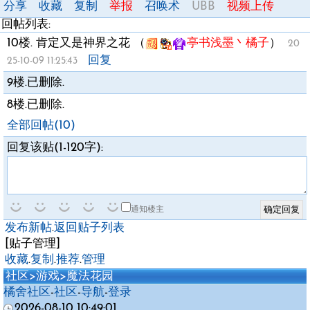
分享
收藏
复制
举报
召唤术
UBB
视频上传
回帖列表:
10楼.
肯定又是神界之花
（
亭书浅墨丶橘子
）
20
回复
25-10-09 11:25:43
9楼.已删除.
8楼.已删除.
全部回帖(10)
回复该贴(1-120字):
通知楼主
发布新帖
.
返回贴子列表
[贴子管理]
收藏
.
复制
.
推荐
.
管理
社区
>
游戏
>
魔法花园
橘舍社区
-
社区
-
导航
-
登录
2026-08-10 10:49:01